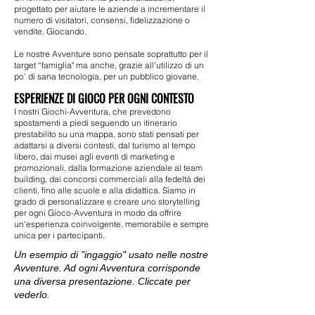
progettato per aiutare le aziende a incrementare il
numero di visitatori, consensi, fidelizzazione o
vendite. Giocando.
Le nostre Avventure sono pensate soprattutto per il
target “famiglia" ma anche, grazie all'utilizzo di un
po’ di sana tecnologia, per un pubblico giovane.
ESPERIENZE DI GIOCO PER OGNI CONTESTO
I nostri Giochi-Avventura, che prevedono
spostamenti a piedi seguendo un itinerario
prestabilito su una mappa, sono stati pensati per
adattarsi a diversi contesti, dal turismo al tempo
libero, dai musei agli eventi di marketing e
promozionali, dalla formazione aziendale al team
building, dai concorsi commerciali alla fedeltà dei
clienti, fino alle scuole e alla didattica. Siamo in
grado di personalizzare e creare uno storytelling
per ogni Gioco-Avventura in modo da offrire
un'esperienza coinvolgente, memorabile e sempre
unica per i partecipanti.
Un esempio di "ingaggio" usato nelle nostre
Avventure. Ad ogni Avventura corrisponde
una diversa presentazione. Cliccate per
vederlo.