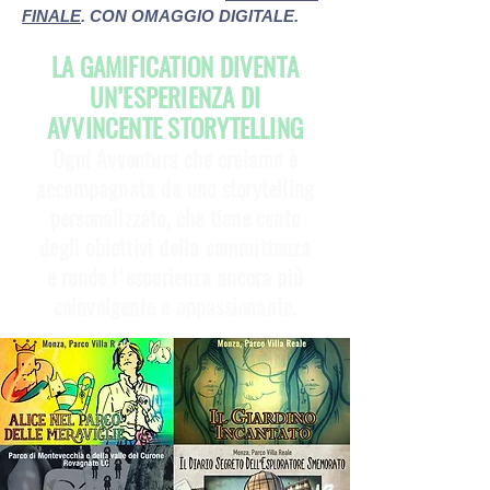
FINALE
. CON OMAGGIO DIGITALE.
LA GAMIFICATION DIVENTA
UN’ESPERIENZA DI
AVVINCENTE STORYTELLING
Ogni A
vventura che creiamo è
accompagnata da uno storytelling
personalizzato, che tiene conto
degli
obiettivi
della committenza
e rende l'esperienza ancora più
coinvolgente e appassionante.