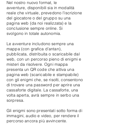
Nel nostro nuovo format, le
avventure,
disponibili sia in modalità
reale che virtuale, prevedono l'iscrizione
del giocatore o del gruppo su una
pagina web (da noi realizzata) e la
conclusione sem
pre online. Si
svolgono
in totale autonomia.
Le a
vventure
includono sempre una
mappa (con grafica d’antan),
pubblicata, distribuita o scaricabile dal
web, con un percorso pieno di enigmi e
misteri da risolvere. Ogni mappa
presenta un QR code che attiva una
pagina web (scaricabile e stampabile)
con gli enigmi che, se risolti, consentono
di trovare una password
per aprire una
cassaforte digitale. La cassaforte, una
volta aperta, avrà sempre in serbo una
sorpresa.
Gli enigmi sono presentati sotto forma di
immagini, audio e video, per rendere il
percorso ancora più avvincente.