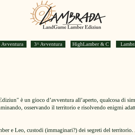
 Avventura
3^ Avventura
HighLamber & C
Lambr
iun" è un gioco d’avventura all’aperto, qualcosa di simil
minando, osservando il territorio e risolvendo enigmi adatt
r e Leo, custodi (immaginari?) dei segreti del territorio. 