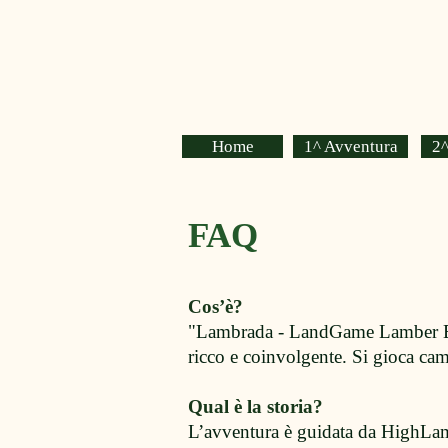
Home
1^ Avventura
2^
FAQ
Cos’è?
"Lambrada - LandGame Lamber Ediz
ricco e coinvolgente. Si gioca cam
Qual è la storia?
L’avventura è guidata da HighLambe