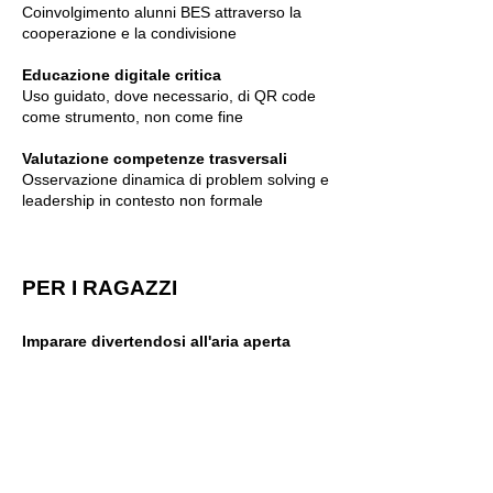
Coinvolgimento alunni BES attraverso la
cooperazione e la condivisione
Educazione digitale critica
Uso guidato, dove necessario, di QR code
come strumento, non come fine
Valutazione competenze trasversali
Osservazione dinamica di problem solving e
leadership in contesto non formale
PER I RAGAZZI
Imparare divertendosi all'aria aperta
Esperienze didattiche vissute come
avventure tra elementi presenti del territorio
Sviluppare autonomia in sicurezza
Esplorare (spesso) spazi aperti con regole
chiare e percorsi supervisionati